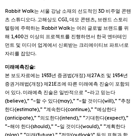
Rabbit Walk는 서울 강남 소재의 선도적인 3D 비주얼 콘텐
츠 스튜디오다. 고해상도 CGI, 데모 콘텐츠, 브랜드 스토리
텔링에 주력하는 Rabbit Walk는 여러 글로벌 브랜드를 위
해 1,400건 이상의 프로젝트를 진행하면서 한국 엔터테인
먼트 및 미디어 업계에서 신뢰받는 크리에이티브 파트너로
자리를 잡았다.
미래예측진술:
본 보도자료에는 1933년 증권법(개정) 제27A조 및 1934년
증권거래법(개정) 제21E조에 따른 미래예측 진술이 포함되
어 있다. 미래예측 진술은 일반적으로 “~라고 믿는다
(believe),” “~할 수 있다(may),” “~할 것이다(will),” “추정
한다(estimate),” “계속한다(continue),” “예상한다
(anticipate),” “의도한다(intend),” “기대한다(expect),”
“~해야 한다(should),” “~일 것이다(would),” “계획한다
(plan),” “미래(future),” “전망(outlook)” 등의 표현과 함