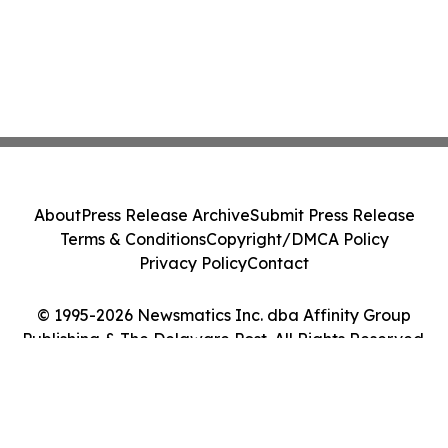
About
Press Release Archive
Submit Press Release
Terms & Conditions
Copyright/DMCA Policy
Privacy Policy
Contact
© 1995-2026 Newsmatics Inc. dba Affinity Group
Publishing & The Delaware Post. All Rights Reserved.
Cookie Settings / Your Privacy Choices